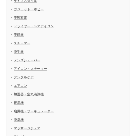
ライフスタイル
ガジェット・ホビー
美容家電
ドライヤー・ヘアアイロン
美顔器
スチーマー
脱毛器
メンズシェーバー
アイロン・スチーマー
デンタルケア
エアコン
加湿器・空気清浄機
暖房機
扇風機・サーキュレーター
脱臭機
マッサージチェア