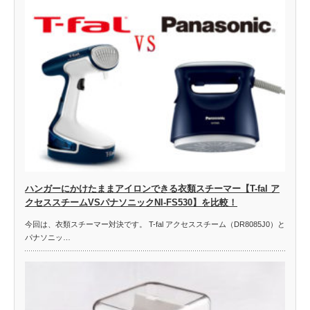
ハンガーにかけたままアイロンできる衣類スチーマー【T-fal ア
クセススチームVSパナソニックNI-FS530】を比較！
今回は、衣類スチーマー対決です。 T-fal アクセススチーム（DR8085J0）と
パナソニッ…