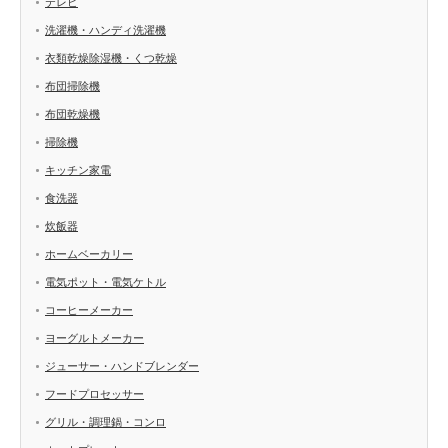
テレビ
洗濯機・ハンディ洗濯機
衣類乾燥除湿機・くつ乾燥
布団掃除機
布団乾燥機
掃除機
キッチン家電
食洗器
炊飯器
ホームベーカリー
電気ポット・電気ケトル
コーヒーメーカー
ヨーグルトメーカー
ジューサー・ハンドブレンダー
フードプロセッサー
グリル・調理鍋・コンロ