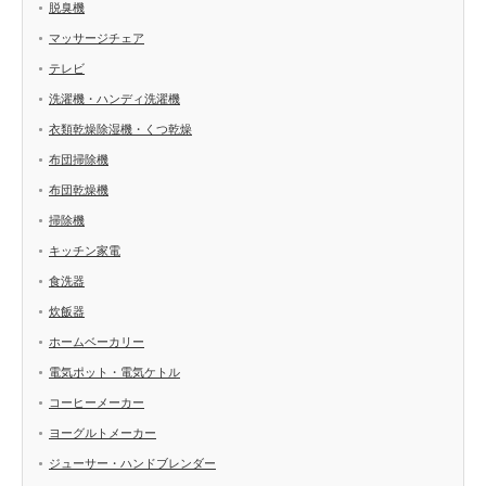
脱臭機
マッサージチェア
テレビ
洗濯機・ハンディ洗濯機
衣類乾燥除湿機・くつ乾燥
布団掃除機
布団乾燥機
掃除機
キッチン家電
食洗器
炊飯器
ホームベーカリー
電気ポット・電気ケトル
コーヒーメーカー
ヨーグルトメーカー
ジューサー・ハンドブレンダー