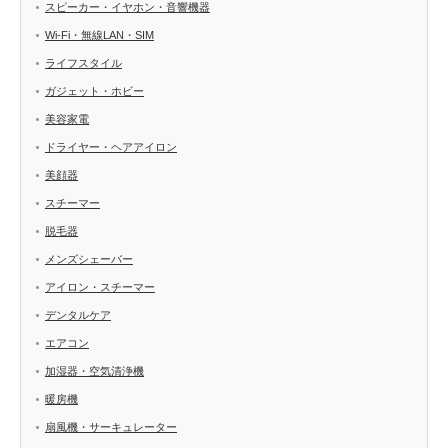
スピーカー・イヤホン・音響機器
Wi-Fi・無線LAN・SIM
ライフスタイル
ガジェット・ホビー
美容家電
ドライヤー・ヘアアイロン
美顔器
スチーマー
脱毛器
メンズシェーバー
アイロン・スチーマー
デンタルケア
エアコン
加湿器・空気清浄機
暖房機
扇風機・サーキュレーター