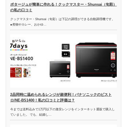
ポタージュが簡単に作れる！クックマスター・Shunsai（旬彩）
の私の口コミ
クックマスター・Shunsai（旬彩）は下記の調理ができる自動調理機です。
●煮物やカレー、おかゆ…
2品同時に温められるレンジが超便利！パナソニックのビスト
ロ/NE-BS1400！私の口コミと評価は？
今までは送料込みで1万円以下の激安レンジをインターネット通販で購入し
ていました。 でも、結婚し…