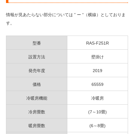
情報が見あたらない部分については ” ー “（横線）としておりま
す。
型番
RAS-F251R
設置方法
壁掛け
発売年度
2019
価格
65559
冷暖房機能
冷暖房
冷房畳数
(7～10畳)
暖房畳数
(6～8畳)