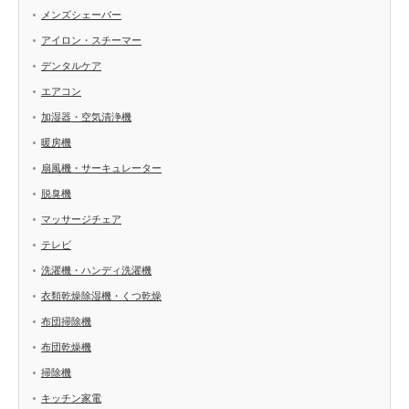
メンズシェーバー
アイロン・スチーマー
デンタルケア
エアコン
加湿器・空気清浄機
暖房機
扇風機・サーキュレーター
脱臭機
マッサージチェア
テレビ
洗濯機・ハンディ洗濯機
衣類乾燥除湿機・くつ乾燥
布団掃除機
布団乾燥機
掃除機
キッチン家電