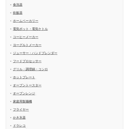
食洗器
炊飯器
ホームベーカリー
電気ポット・電気ケトル
コーヒーメーカー
ヨーグルトメーカー
ジューサー・ハンドブレンダー
フードプロセッサー
グリル・調理鍋・コンロ
ホットプレート
オーブントースター
オーブンレンジ
家庭用製麺機
フライヤー
かき氷器
ドラレコ