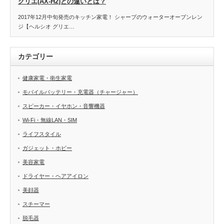
グリエ(AX-H2)との違いとは？
2017年12月中旬発売のキッチン家電！ シャープのウォーターオーブンレン
ジ【ヘルシオ グリエ…
カテゴリー
健康家電・衛生家電
モバイルバッテリー・充電器（チャージャー）
スピーカー・イヤホン・音響機器
Wi-Fi・無線LAN・SIM
ライフスタイル
ガジェット・ホビー
美容家電
ドライヤー・ヘアアイロン
美顔器
スチーマー
脱毛器