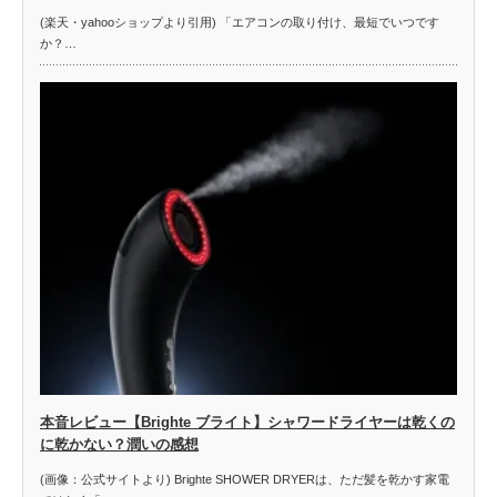
(楽天・yahooショップより引用) 「エアコンの取り付け、最短でいつです
か？…
本音レビュー【Brighte ブライト】シャワードライヤーは乾くの
に乾かない？潤いの感想
(画像：公式サイトより) Brighte SHOWER DRYERは、ただ髪を乾かす家電