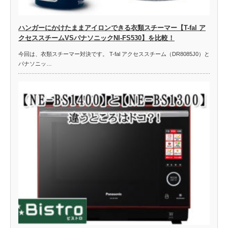
ハンガーにかけたままアイロンできる衣類スチーマー【T-fal ア
クセススチームVSパナソニックNI-FS530】を比較！
今回は、衣類スチーマー対決です。 T-fal アクセススチーム（DR8085J0）と
パナソニッ…