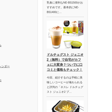
乳食に便利なNE-BS1500がお
すすめです。基本的にNE-
BS1400に…
ル
ドルチェグスト ジェニオ
2（無料）で自宅がカフ
ェに大変身？ついでに口
レンダー
コミと価格もチェック！
今回、紹介するのは手軽に美
ロ
味しいコーヒーが淹れられる
と評判の「ネスレ ドルチェグ
スト ジェニオ2 プ…