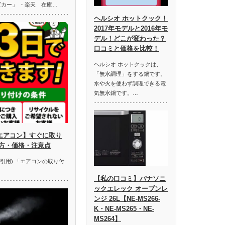
ズカー」 ・楽天 在庫…
ヘルシオ ホットクック！
2017年モデルと2016年モ
デル！どこが変わった？
口コミと価格を比較！
ヘルシオ ホットクックは、
「無水調理」をする鍋です。
水や火を使わず調理できる電
気無水鍋です。…
エアコン】すぐに取り
方・価格・注意点
り引用) 「エアコンの取り付
【私の口コミ】パナソニ
ックエレック オーブンレ
ンジ 26L【NE-MS266-
K・NE-MS265・NE-
MS264】