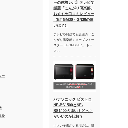
ーの体験レポ】テレビで
話題「こんがり倶楽部」
おすすめ口コミレビュー
（ET-GM30・GN30の違
いは？）
テレビや雑誌でも話題の『こ
んがり倶楽部』オーブントー
スター ET-GM30-BZ。 トー
ス…
ター
パナソニック ビストロ
NE-BS1500とNE-
機
BS1400の違い！どっち
乾燥
がいいのか比較？
小さい子供がいる場合は、離