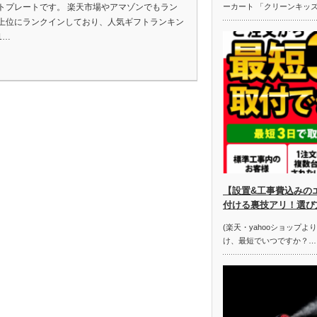
トプレートです。 楽天市場やアマゾンでもラン
ーカート 「クリーンキッ
上位にランクインしており、人気ギフトランキン
1…
【設置&工事費込みの
付ける裏技アリ！選び
(楽天・yahooショップよ
け、最短でいつですか？…