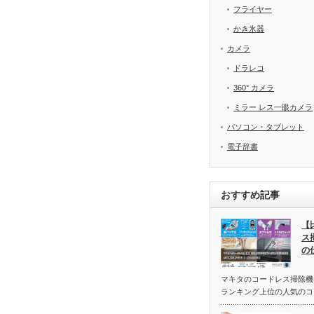
フライヤー
かき氷器
カメラ
ドラレコ
360° カメラ
ミラー レス一眼カメラ
パソコン・タブレット
電子辞書
おすすめ記事
【
ス掃
の
マキタのコードレス掃除機
ランキング上位の人気のコ