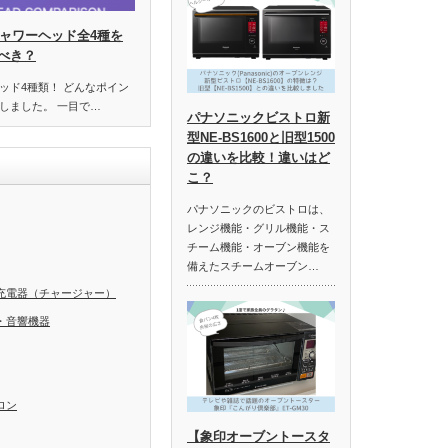
シャワーヘッド全4種を
べき？
ッド4種類！ どんなポイン
しました。 一目で…
パナソニックビストロ新
型NE-BS1600と旧型1500
の違いを比較！違いはど
こ？
パナソニックのビストロは、
レンジ機能・グリル機能・ス
チーム機能・オーブン機能を
備えたスチームオーブン…
充電器（チャージャー）
・音響機器
ロン
【象印オーブントースタ