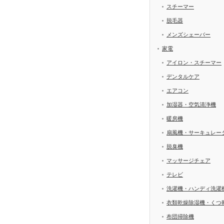
スチーマー
脱毛器
メンズシェーバー
家電
アイロン・スチーマー
デンタルケア
エアコン
加湿器・空気清浄機
暖房機
扇風機・サーキュレー
脱臭機
マッサージチェア
テレビ
洗濯機・ハンディ洗濯
衣類乾燥除湿機・くつ
布団掃除機