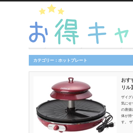
キッチン家電
ホットプレート
カテゴリー：ホットプレート
おす
リル
ザイグ
気にせ
の唐揚
体が持
す。 