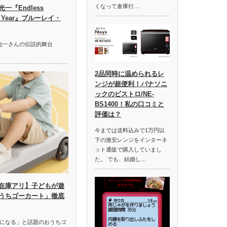
くなって倉庫行…
『Endless
ast Year』ブルーレイ・
本光一さんの伝説的舞台
2品同時に温められるレ
ンジが超便利！パナソニ
ックのビストロ/NE-
BS1400！私の口コミと
評価は？
今までは送料込みで1万円以
下の激安レンジをインターネ
ット通販で購入していまし
た。 でも、結婚し…
在庫アリ】子どもが遊
うちゴーカート」徹底
になる」と話題のおうちゴ