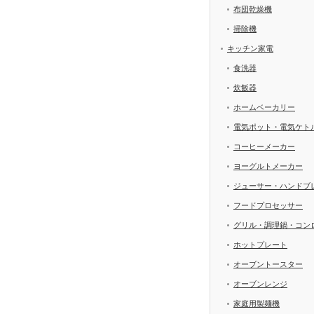
布団乾燥機
掃除機
キッチン家電
食洗器
炊飯器
ホームベーカリー
電気ポット・電気ケト
コーヒーメーカー
ヨーグルトメーカー
ジューサー・ハンドブ
フードプロセッサー
グリル・調理鍋・コン
ホットプレート
オーブントースター
オーブンレンジ
家庭用製麺機