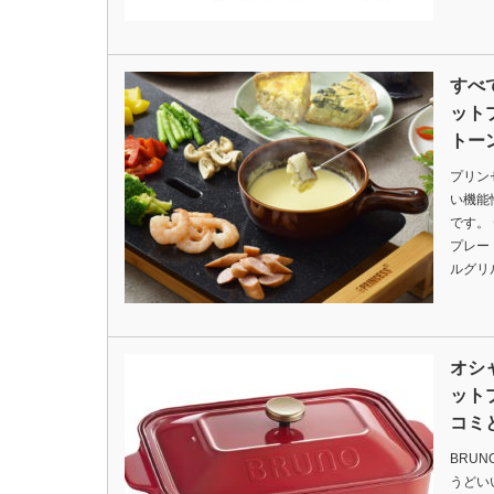
すべ
ット
トー
プリン
い機能
です。
プレー
ルグリ
オシ
ット
コミ
BRU
うどい