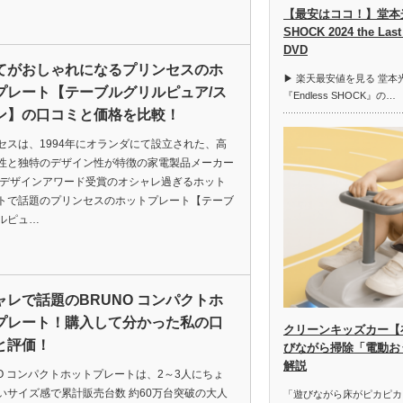
【最安はココ！】堂本光一
SHOCK 2024 the L
DVD
てがおしゃれになるプリンセスのホ
▶︎ 楽天最安値を見る 堂
プレート【テーブルグリルピュア/ス
『Endless SHOCK』の…
ン】の口コミと価格を比較！
セスは、1994年にオランダにて設立された、高
性と独特のデザイン性が特徴の家電製品メーカー
 デザインアワード受賞のオシャレ過ぎるホット
トで話題のプリンセスのホットプレート【テーブ
ルピュ…
ャレで話題のBRUNO コンパクトホ
プレート！購入して分かった私の口
クリーンキッズカー【
と評価！
びながら掃除「電動お
解説
NO コンパクトホットプレートは、2～3人にちょ
いサイズ感で累計販売台数 約60万台突破の大人
「遊びながら床がピカピカ