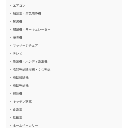
エアコン
加湿器・空気清浄機
暖房機
扇風機・サーキュレーター
脱臭機
マッサージチェア
テレビ
洗濯機・ハンディ洗濯機
衣類乾燥除湿機・くつ乾燥
布団掃除機
布団乾燥機
掃除機
キッチン家電
食洗器
炊飯器
ホームベーカリー