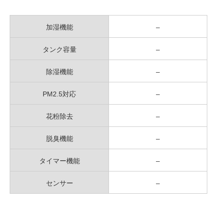
加湿機能
–
タンク容量
–
除湿機能
–
PM2.5対応
–
花粉除去
–
脱臭機能
–
タイマー機能
–
センサー
–