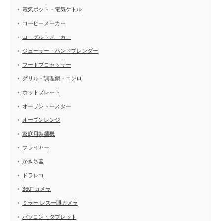
電気ポット・電気ケトル
コーヒーメーカー
ヨーグルトメーカー
ジューサー・ハンドブレンダー
フードプロセッサー
グリル・調理鍋・コンロ
ホットプレート
オーブントースター
オーブンレンジ
家庭用製麺機
フライヤー
かき氷器
ドラレコ
360° カメラ
ミラー レス一眼カメラ
パソコン・タブレット