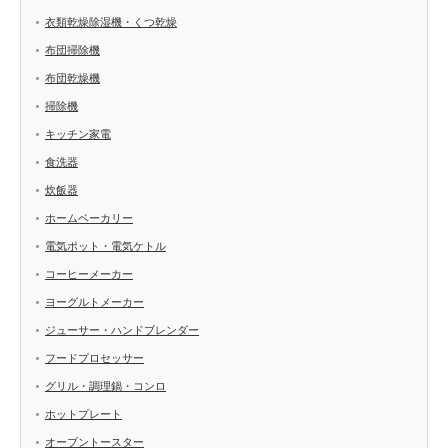
衣類乾燥除湿機・くつ乾燥
布団掃除機
布団乾燥機
掃除機
キッチン家電
食洗器
炊飯器
ホームベーカリー
電気ポット・電気ケトル
コーヒーメーカー
ヨーグルトメーカー
ジューサー・ハンドブレンダー
フードプロセッサー
グリル・調理鍋・コンロ
ホットプレート
オーブントースター