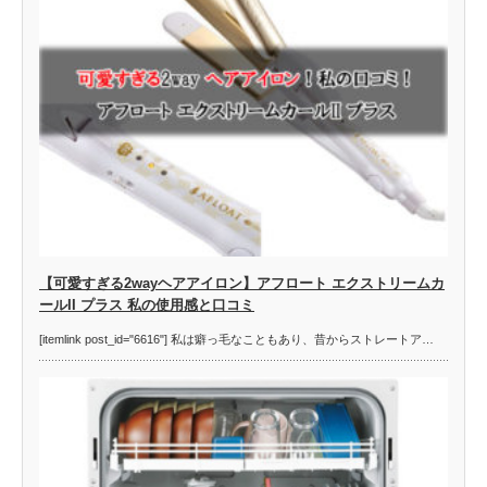
【可愛すぎる2wayヘアアイロン】アフロート エクストリームカ
ールII プラス 私の使用感と口コミ
[itemlink post_id="6616"] 私は癖っ毛なこともあり、昔からストレートア…