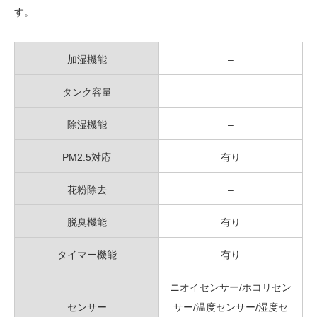
す。
加湿機能
–
タンク容量
–
除湿機能
–
PM2.5対応
有り
花粉除去
–
脱臭機能
有り
タイマー機能
有り
ニオイセンサー/ホコリセン
センサー
サー/温度センサー/湿度セ