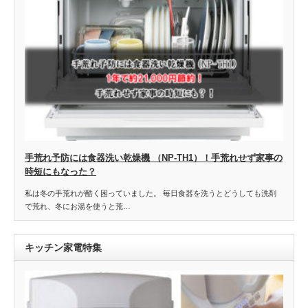
手荒れ予防には食器洗い乾燥機 （NP-TH1）！手荒れせず家事の
時短にもなった？
私は冬の手荒れが酷く困っていました。 毎日食器を洗うとどうしても洗剤
で荒れ、冬にお湯を使うと荒…
キッチン家電特集