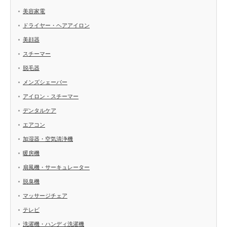
美容家電
ドライヤー・ヘアアイロン
美顔器
スチーマー
脱毛器
メンズシェーバー
アイロン・スチーマー
デンタルケア
エアコン
加湿器・空気清浄機
暖房機
扇風機・サーキュレーター
脱臭機
マッサージチェア
テレビ
洗濯機・ハンディ洗濯機