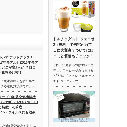
ドルチェグスト ジェニオ
2（無料）で自宅がカフ
ェに大変身？ついでに口
コミと価格もチェック！
ルシオ ホットクック！
017年モデルと2016年モデ
今回、紹介するのは手軽に美
！どこが変わった？口コ
味しいコーヒーが淹れられる
と価格を比較！
と評判の「ネスレ ドルチェグ
スト ジェニオ2 プ…
、「無水調理」をする鍋で
できる電気無水鍋です。…
ャープの加湿空気清浄機
KC-H50】のみんなの口コ
と特徴！花粉症・
M2.5・ウイルスにも効果
"] シャープの加湿空気清浄機【KC-