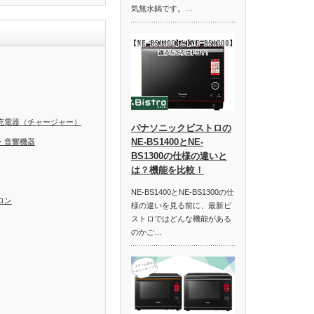
気無水鍋です。…
充電器（チャージャー）
パナソニックビストロの
NE-BS1400とNE-
・音響機器
BS1300の仕様の違いと
は？機能を比較！
NE-BS1400とNE-BS1300の仕
ロン
様の違いを見る前に、最新ビ
ストロではどんな機能がある
のかご…