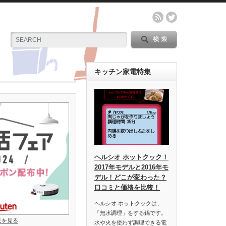
キッチン家電特集
ヘルシオ ホットクック！
2017年モデルと2016年モ
デル！どこが変わった？
口コミと価格を比較！
ヘルシオ ホットクックは、
「無水調理」をする鍋です。
楽天を見る
水や火を使わず調理できる電