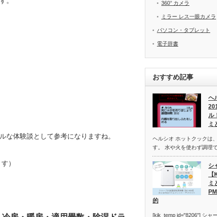
す。
360° カメラ
ミラー レス一眼カメラ
パソコン・タブレット
電子辞書
おすすめ記事
ヘ
2
ル
ミ
リアルな体験談として参考になりますね。
ヘルシオ ホットクックは
す。 水や火を使わず調理
ます）
シ
【
ミ
P
的
[kjk_temp id="8206