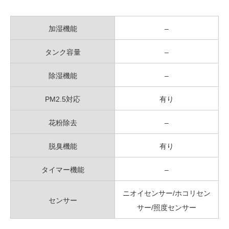
加湿機能
–
タンク容量
–
除湿機能
–
PM2.5対応
有り
花粉除去
–
脱臭機能
有り
タイマー機能
–
ニオイセンサー/ホコリセン
センサー
サー/照度センサー