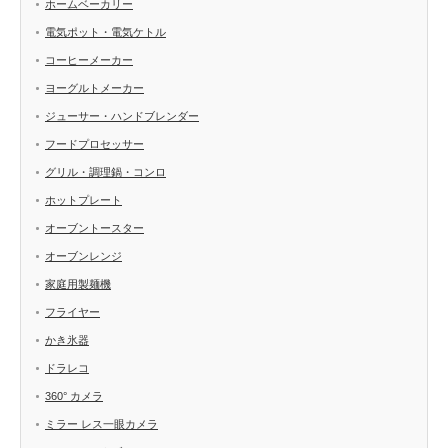
ホームベーカリー
電気ポット・電気ケトル
コーヒーメーカー
ヨーグルトメーカー
ジューサー・ハンドブレンダー
フードプロセッサー
グリル・調理鍋・コンロ
ホットプレート
オーブントースター
オーブンレンジ
家庭用製麺機
フライヤー
かき氷器
ドラレコ
360° カメラ
ミラー レス一眼カメラ