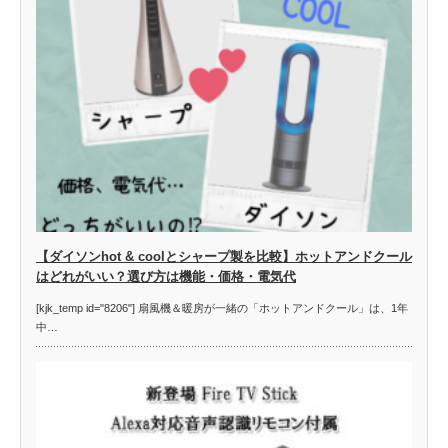
【ダイソンhot & coolとシャープ製を比較】ホットアンドクール
はどれがいい？選び方は機能・価格・電気代
[kjk_temp id="8206"] 扇風機＆暖房が一緒の「ホットアンドクール」は、1年
中…