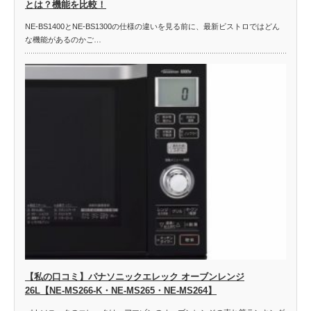
とは？機能を比較！
NE-BS1400とNE-BS1300の仕様の違いを見る前に、最新ビストロではどん
な機能があるのかご…
【私の口コミ】パナソニックエレック オーブンレンジ
26L【NE-MS266-K・NE-MS265・NE-MS264】