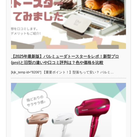
【2025年最新版】バルミューダトースターをレポ！新型プロ
(pro)と旧型の違いや口コミ評判は？色や価格を比較
[kjk_temp id="8206"] 【重要ポイント！】型落ちって安い？ バルミ…