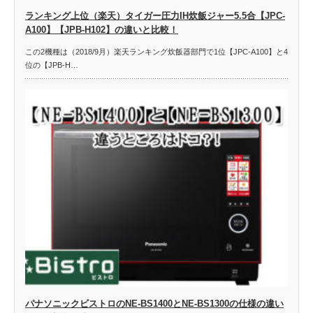
ランキング上位（楽天）タイガー圧力IH炊飯ジャー5.5合【JPC-
A100】【JPB-H102】の違いと比較！
この2機種は（2018/9月）楽天ランキング炊飯器部門で1位【JPC-A100】と4
位の【JPB-H…
パナソニックビストロのNE-BS1400とNE-BS1300の仕様の違い