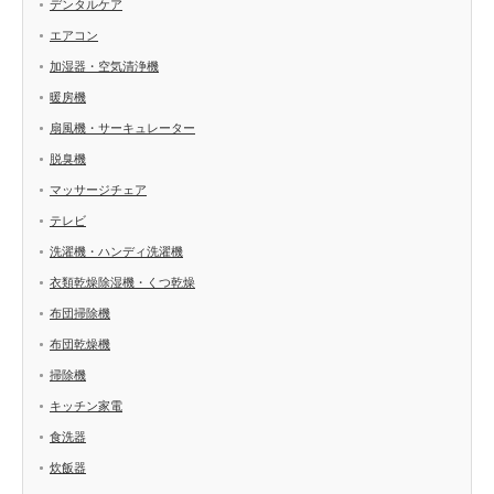
デンタルケア
エアコン
加湿器・空気清浄機
暖房機
扇風機・サーキュレーター
脱臭機
マッサージチェア
テレビ
洗濯機・ハンディ洗濯機
衣類乾燥除湿機・くつ乾燥
布団掃除機
布団乾燥機
掃除機
キッチン家電
食洗器
炊飯器