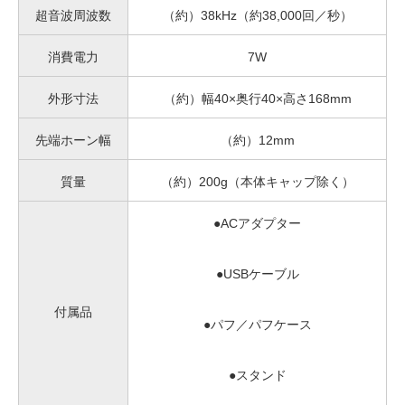
超音波周波数
（約）38kHz（約38,000回／秒）
消費電力
7W
外形寸法
（約）幅40×奥行40×高さ168mm
先端ホーン幅
（約）12mm
質量
（約）200g（本体キャップ除く）
●ACアダプター
●USBケーブル
付属品
●パフ／パフケース
●スタンド