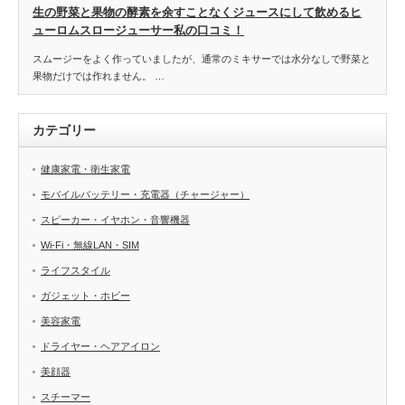
生の野菜と果物の酵素を余すことなくジュースにして飲めるヒ
ューロムスロージューサー私の口コミ！
スムージーをよく作っていましたが、通常のミキサーでは水分なしで野菜と
果物だけでは作れません。 …
カテゴリー
健康家電・衛生家電
モバイルバッテリー・充電器（チャージャー）
スピーカー・イヤホン・音響機器
Wi-Fi・無線LAN・SIM
ライフスタイル
ガジェット・ホビー
美容家電
ドライヤー・ヘアアイロン
美顔器
スチーマー