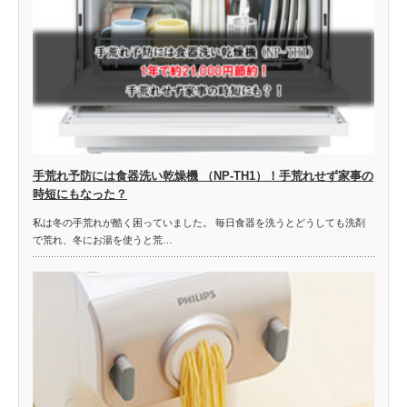
手荒れ予防には食器洗い乾燥機 （NP-TH1）！手荒れせず家事の
時短にもなった？
私は冬の手荒れが酷く困っていました。 毎日食器を洗うとどうしても洗剤
で荒れ、冬にお湯を使うと荒…