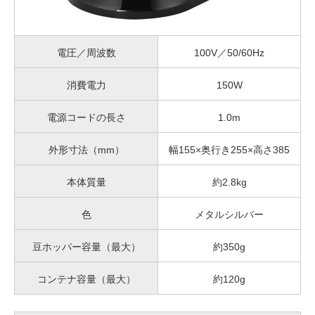
電圧／周波数
100V／50/60Hz
消費電力
150W
電源コードの長さ
1.0m
外形寸法（mm）
幅155×奥行き255×高さ385
本体質量
約2.8kg
色
メタルシルバー
豆ホッパー容量（最大）
約350g
コンテナ容量（最大）
約120g