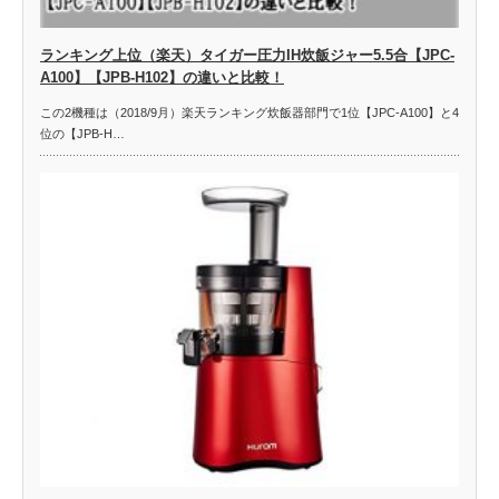
ランキング上位（楽天）タイガー圧力IH炊飯ジャー5.5合【JPC-
A100】【JPB-H102】の違いと比較！
この2機種は（2018/9月）楽天ランキング炊飯器部門で1位【JPC-A100】と4
位の【JPB-H…