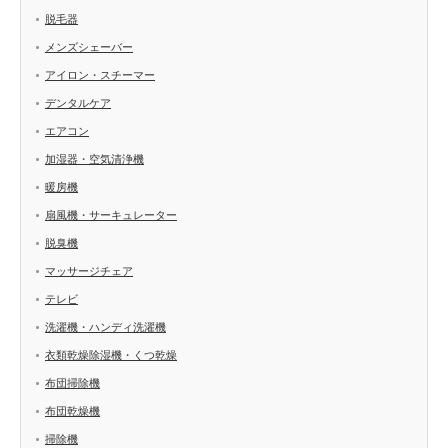
脱毛器
メンズシェーバー
アイロン・スチーマー
デンタルケア
エアコン
加湿器・空気清浄機
暖房機
扇風機・サーキュレーター
脱臭機
マッサージチェア
テレビ
洗濯機・ハンディ洗濯機
衣類乾燥除湿機・くつ乾燥
布団掃除機
布団乾燥機
掃除機