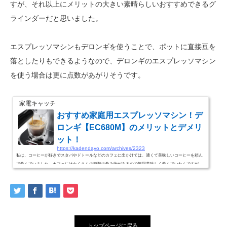
すが、それ以上にメリットの大きい素晴らしいおすすめできるグ
ラインダーだと思いました。
エスプレッソマシンもデロンギを使うことで、ポットに直接豆を
落としたりもできるようなので、デロンギのエスプレッソマシン
を使う場合は更に点数があがりそうです。
家電キャッチ
おすすめ家庭用エスプレッソマシン！デ
ロンギ【EC680M】のメリットとデメリ
ット！
https://kadendayo.com/archives/2323
私は、コーヒーが好きでスタバやドトールなどのカフェに出かけては、濃くて美味しいコーヒーを頼ん
で飲んでいました。カフェにはたくさんの種類の飲み物があるので毎回美味しく飲んでいたんですが、
通っているうちに自分でも淹れてみたいと思うようになりエスプレッソマシンに興味を持つようになり
ました。調べてみると非常に色々な種類があり、業務用だけでなく家庭用のものもたくさん出ていて、
安くはないですが買えないほど高いわけではなかったこともあって購入することにしました。デロンギ
【EC680M】を購入したきっかけ家庭用の...
トップページに戻る