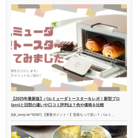
【2025年最新版】バルミューダトースターをレポ！新型プロ
(pro)と旧型の違いや口コミ評判は？色や価格を比較
[kjk_temp id="8206"] 【重要ポイント！】型落ちって安い？ バルミ…