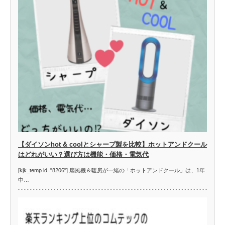
【ダイソンhot & coolとシャープ製を比較】ホットアンドクール
はどれがいい？選び方は機能・価格・電気代
[kjk_temp id="8206"] 扇風機＆暖房が一緒の「ホットアンドクール」は、1年
中…