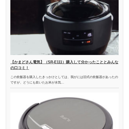
【かまどさん電気】（SR-E111）購入して分かったこととみんな
の口コミ！
この炊飯器を購入したきっかけとしては、我がには旧式の炊飯器があったの
ですが、どうにも炊いたお米が水気…