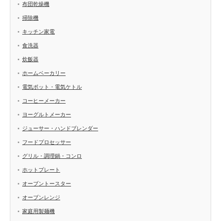
布団乾燥機
掃除機
キッチン家電
食洗器
炊飯器
ホームベーカリー
電気ポット・電気ケトル
コーヒーメーカー
ヨーグルトメーカー
ジューサー・ハンドブレンダー
フードプロセッサー
グリル・調理鍋・コンロ
ホットプレート
オーブントースター
オーブンレンジ
家庭用製麺機