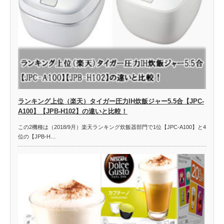
ランキング上位（楽天）タイガー圧力IH炊飯ジャー5.5合【JPC-
A100】【JPB-H102】の違いと比較！
この2機種は（2018/9月）楽天ランキング炊飯器部門で1位【JPC-A100】と4
位の【JPB-H…