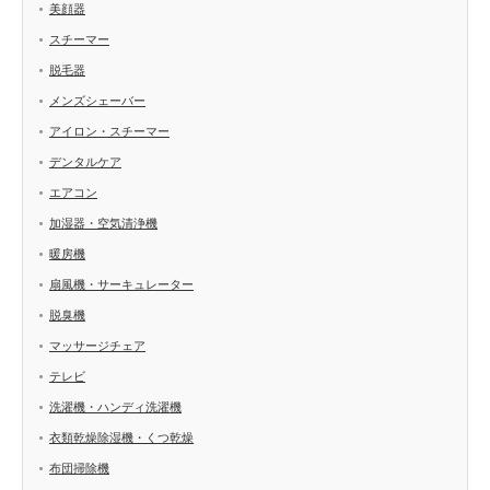
美顔器
スチーマー
脱毛器
メンズシェーバー
アイロン・スチーマー
デンタルケア
エアコン
加湿器・空気清浄機
暖房機
扇風機・サーキュレーター
脱臭機
マッサージチェア
テレビ
洗濯機・ハンディ洗濯機
衣類乾燥除湿機・くつ乾燥
布団掃除機