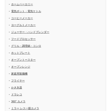
ホームベーカリー
電気ポット・電気ケトル
コーヒーメーカー
ヨーグルトメーカー
ジューサー・ハンドブレンダー
フードプロセッサー
グリル・調理鍋・コンロ
ホットプレート
オーブントースター
オーブンレンジ
家庭用製麺機
フライヤー
かき氷器
ドラレコ
360° カメラ
ミラー レス一眼カメラ