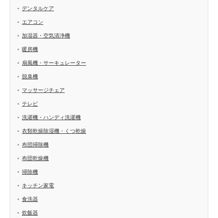
デンタルケア
エアコン
加湿器・空気清浄機
暖房機
扇風機・サーキュレーター
脱臭機
マッサージチェア
テレビ
洗濯機・ハンディ洗濯機
衣類乾燥除湿機・くつ乾燥
布団掃除機
布団乾燥機
掃除機
キッチン家電
食洗器
炊飯器