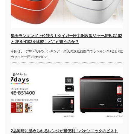
楽天ランキング上位独占！タイガー圧力IH炊飯ジャーJPB-G102
とJPB-H102を比較！どこが違うのか？
今回は、（2017/9月のランキング）楽天の炊飯器部門でランキング1位と2位
のタイガー圧力IH炊飯ジ…
2品同時に温められるレンジが超便利！パナソニックのビスト