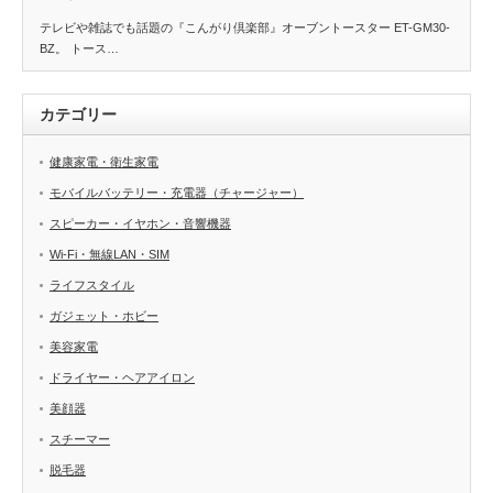
テレビや雑誌でも話題の『こんがり倶楽部』オーブントースター ET-GM30-
BZ。 トース…
カテゴリー
健康家電・衛生家電
モバイルバッテリー・充電器（チャージャー）
スピーカー・イヤホン・音響機器
Wi-Fi・無線LAN・SIM
ライフスタイル
ガジェット・ホビー
美容家電
ドライヤー・ヘアアイロン
美顔器
スチーマー
脱毛器