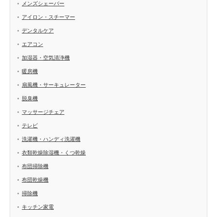
メンズシェーバー
アイロン・スチーマー
デンタルケア
エアコン
加湿器・空気清浄機
暖房機
扇風機・サーキュレーター
脱臭機
マッサージチェア
テレビ
洗濯機・ハンディ洗濯機
衣類乾燥除湿機・くつ乾燥
布団掃除機
布団乾燥機
掃除機
キッチン家電