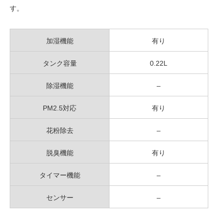
す。
加湿機能
有り
タンク容量
0.22L
除湿機能
–
PM2.5対応
有り
花粉除去
–
脱臭機能
有り
タイマー機能
–
センサー
–