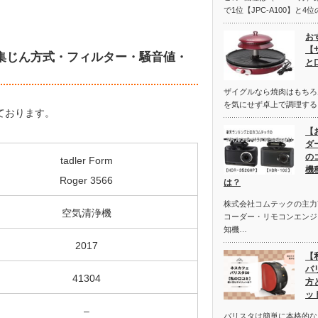
で1位【JPC-A100】と4位
お
【
積・集じん方式・フィルター・騒音値・
と
ザイグルなら焼肉はもちろ
を気にせず卓上で調理する
しております。
【
ダ
の
tadler Form
機
Roger 3566
は？
株式会社コムテックの主力
空気清浄機
コーダー・リモコンエンジ
知機…
2017
【
バリ
41304
方
ッ
–
バリスタは簡単に本格的な