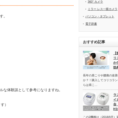
360° カメラ
ミラー レス一眼カメラ
す。
パソコン・タブレット
電子辞書
おすすめ記事
【
リコ
か
効
長年の肩こりや腰痛の改善
か？！購入してコリコラン
らは肩こ…
リアルな体験談として参考になりますね。
ラ
イ
ます）
合【
H
この2機種は（2018/9