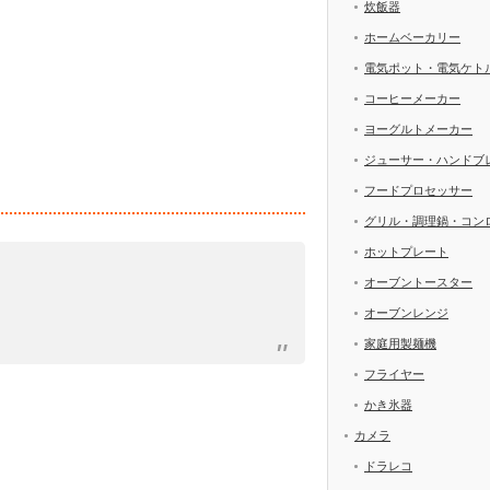
炊飯器
ホームベーカリー
電気ポット・電気ケト
コーヒーメーカー
ヨーグルトメーカー
ジューサー・ハンドブ
フードプロセッサー
グリル・調理鍋・コン
ホットプレート
オーブントースター
オーブンレンジ
家庭用製麺機
フライヤー
かき氷器
カメラ
ドラレコ