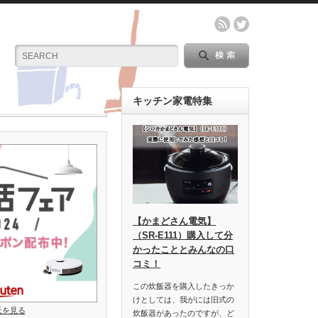
キッチン家電特集
【かまどさん電気】
（SR-E111）購入して分
かったこととみんなの口
コミ！
この炊飯器を購入したきっか
けとしては、我がには旧式の
楽天を見る
炊飯器があったのですが、ど