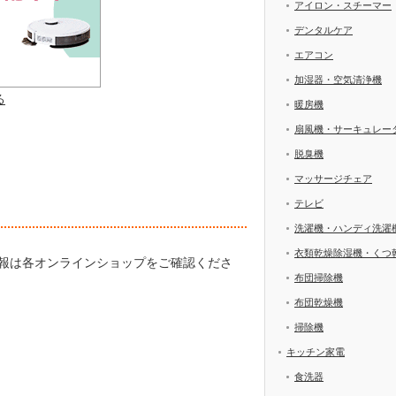
アイロン・スチーマー
デンタルケア
エアコン
加湿器・空気清浄機
る
暖房機
扇風機・サーキュレー
脱臭機
マッサージチェア
テレビ
洗濯機・ハンディ洗濯
衣類乾燥除湿機・くつ
情報は各オンラインショップをご確認くださ
布団掃除機
布団乾燥機
掃除機
キッチン家電
食洗器