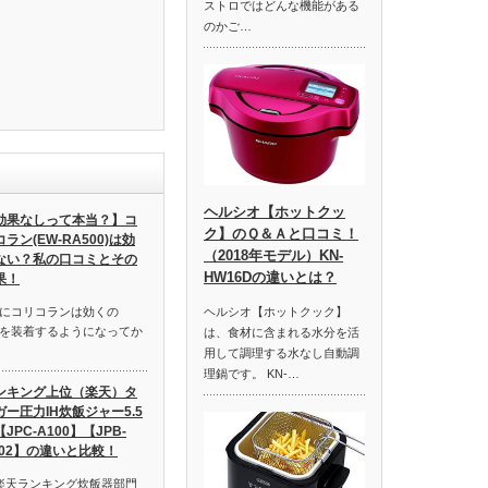
ストロではどんな機能がある
のかご…
ヘルシオ【ホットクッ
効果なしって本当？】コ
ク】のＱ＆Ａと口コミ！
ラン(EW-RA500)は効
（2018年モデル）KN-
ない？私の口コミとその
HW16Dの違いとは？
果！
ヘルシオ【ホットクック】
にコリコランは効くの
を装着するようになってか
は、食材に含まれる水分を活
用して調理する水なし自動調
理鍋です。 KN-…
ンキング上位（楽天）タ
ガー圧力IH炊飯ジャー5.5
JPC-A100】【JPB-
102】の違いと比較！
月）楽天ランキング炊飯器部門