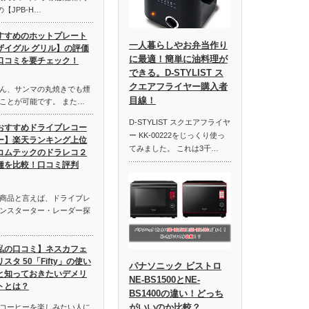
の【JPB-H…
すすめのホットプレート
一人暮らしやお弁当作り
ザイグル グリル】の評価
に最適！簡単に油料理が
口コミを要チェック！
できる。D-STYLIST ス
クエアフライヤー購入者
ん、サンマの丸焼きでも煙
目線！
ことが可能です。 また…
D-STYLIST スクエアフライヤ
おすすめドライブレコー
ー KK-00222をじっくり使っ
ー】楽天ランキング上位
てみました。 これは3千…
コムテックのドラレコ２
種を比較！口コミ評判
商品と言えば、ドライブレ
ンスターター・レーダー探
私の口コミ】ネスカフェ
スタ 50「Fifty」の使い
パナソニック ビストロ
と知っておきたいデメリ
NE-BS1500とNE-
トとは？
BS1400の違い！どっち
がいいのか比較？
コーヒーを楽しみたい人に