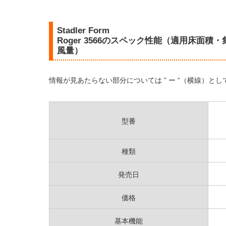
Stadler Form
Roger 3566のスペック性能（適用床面
風量）
情報が見あたらない部分については ” ー “（横線）と
型番
種類
発売日
価格
基本機能