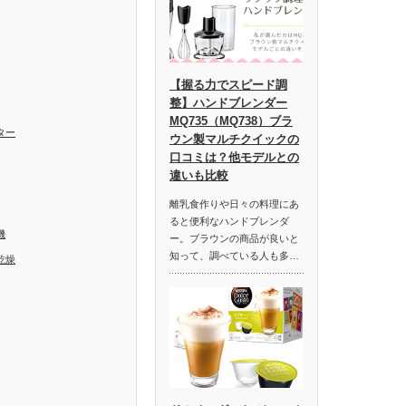
【握る力でスピード調
整】ハンドブレンダー
MQ735（MQ738）ブラ
ター
ウン製マルチクイックの
口コミは？他モデルとの
違いも比較
離乳食作りや日々の料理にあ
ると便利なハンドブレンダ
機
ー。ブラウンの商品が良いと
知って、調べている人も多…
乾燥