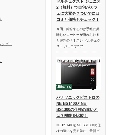
ドルチェグスト ジェニオ
2（無料）で自宅がカフ
ェに大変身？ついでに口
ル
コミと価格もチェック！
今回、紹介するのは手軽に美
味しいコーヒーが淹れられる
と評判の「ネスレ ドルチェグ
レンダー
スト ジェニオ2 プ…
ロ
パナソニックビストロの
NE-BS1400とNE-
BS1300の仕様の違いと
は？機能を比較！
NE-BS1400とNE-BS1300の仕
様の違いを見る前に、最新ビ