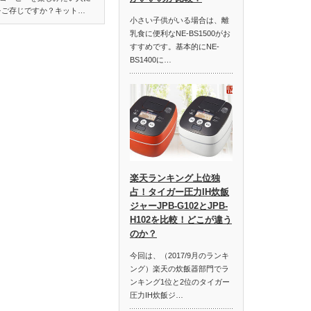
をご存じですか？キット…
小さい子供がいる場合は、離
乳食に便利なNE-BS1500がお
すすめです。基本的にNE-
BS1400に…
楽天ランキング上位独
占！タイガー圧力IH炊飯
ジャーJPB-G102とJPB-
H102を比較！どこが違う
のか？
今回は、（2017/9月のランキ
ング）楽天の炊飯器部門でラ
ンキング1位と2位のタイガー
圧力IH炊飯ジ…