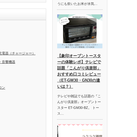
うにも炊いたお米が水気…
充電器（チャージャー）
【象印オーブントースタ
ーの体験レポ】テレビで
・音響機器
話題「こんがり倶楽部」
おすすめ口コミレビュー
（ET-GM30・GN30の違
いは？）
ロン
テレビや雑誌でも話題の『こ
んがり倶楽部』オーブントー
スター ET-GM30-BZ。 トー
ス…