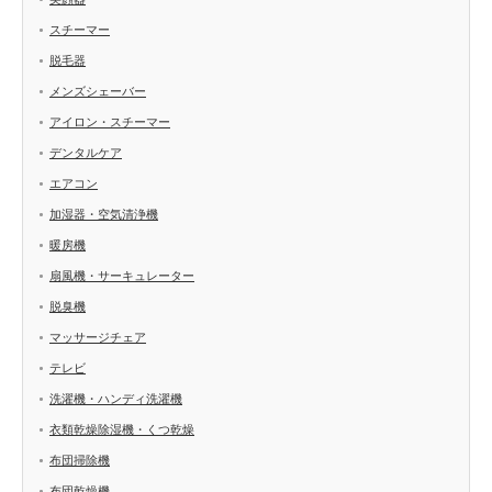
スチーマー
脱毛器
メンズシェーバー
アイロン・スチーマー
デンタルケア
エアコン
加湿器・空気清浄機
暖房機
扇風機・サーキュレーター
脱臭機
マッサージチェア
テレビ
洗濯機・ハンディ洗濯機
衣類乾燥除湿機・くつ乾燥
布団掃除機
布団乾燥機