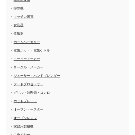
掃除機
キッチン家電
食洗器
炊飯器
ホームベーカリー
電気ポット・電気ケトル
コーヒーメーカー
ヨーグルトメーカー
ジューサー・ハンドブレンダー
フードプロセッサー
グリル・調理鍋・コンロ
ホットプレート
オーブントースター
オーブンレンジ
家庭用製麺機
フライヤー