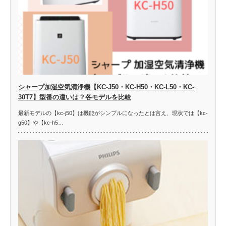
シャープ加湿空気清浄機【KC-J50・KC-H50・KC-L50・KC-
30T7】型番の違いは？各モデルを比較
最新モデルの【kc-j50】は機能がシンプルになったとは言え、現状では【kc-
g50】や【kc-h5…