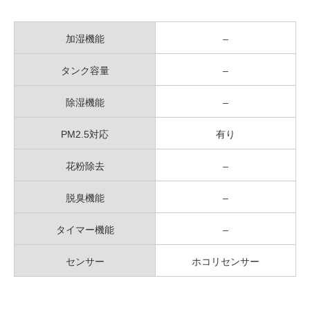
加湿機能
–
タンク容量
–
除湿機能
–
PM2.5対応
有り
花粉除去
–
脱臭機能
–
タイマー機能
–
センサー
ホコリセンサー